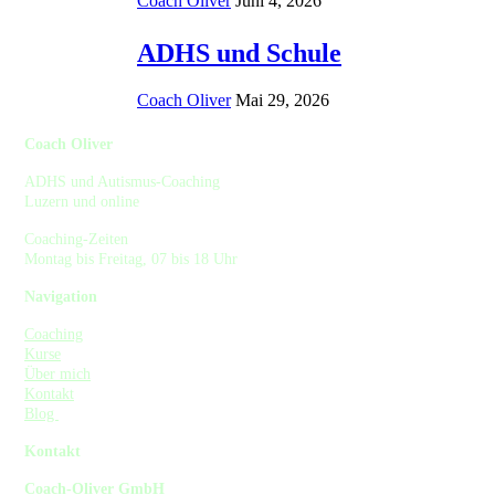
Coach Oliver
Juni 4, 2026
ADHS und Schule
Coach Oliver
Mai 29, 2026
Coach Oliver
ADHS und Autismus-Coaching
Luzern und online
Coaching-Zeiten
Montag bis Freitag, 07 bis 18 Uhr
Navigation
Coaching
Kurse
Über mich
Kontakt
Blog
Kontakt
Coach-Oliver GmbH