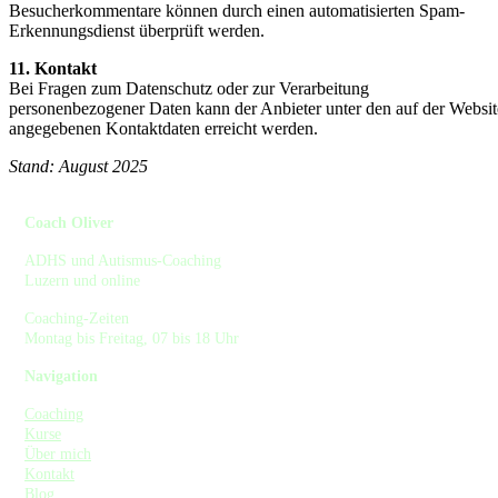
Besucherkommentare können durch einen automatisierten Spam-
Erkennungsdienst überprüft werden.
11. Kontakt
Bei Fragen zum Datenschutz oder zur Verarbeitung
personenbezogener Daten kann der Anbieter unter den auf der Websit
angegebenen Kontaktdaten erreicht werden.
Stand: August 2025
Coach Oliver
ADHS und Autismus-Coaching
Luzern und online
Coaching-Zeiten
Montag bis Freitag, 07 bis 18 Uhr
Navigation
Coaching
Kurse
Über mich
Kontakt
Blog